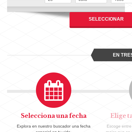
SELECCIONAR
EN TRE
Selecciona una fecha
Elige 
Explora en nuestro buscador una fecha
Escoge entre