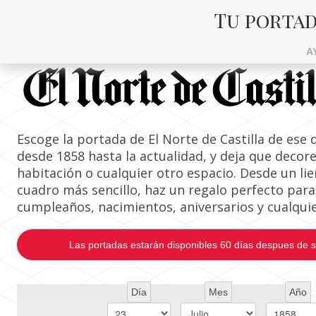
Tu porta
Regala la porta
A
Escoge la portada de El Norte de Castilla de ese d
desde 1858 hasta la actualidad, y deja que decore
habitación o cualquier otro espacio. Desde un li
cuadro más sencillo, haz un regalo perfecto pa
cumpleaños, nacimientos, aniversarios y cualquie
Las portadas estarán disponibles 60 días despues de s
Día
Mes
Año